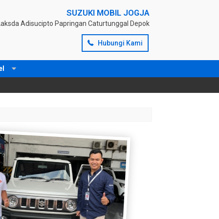
SUZUKI MOBIL JOGJA
 Laksda Adisucipto Papringan Caturtunggal Depok
Hubungi Kami
el