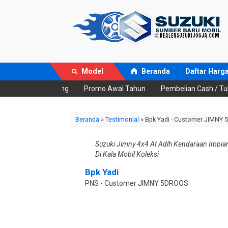
Model
Beranda
Daftar Harga
ckup Paling Untung
Promo Awal Tahun
Pembelian Cash / Tuka
Beranda
»
Testimonial
» Bpk Yadi - Customer JIMNY
Suzuki Jimny 4x4 At Adlh Kendaraan Impia
Di Kala Mobil Koleksi
Bpk Yadi
PNS - Customer JIMNY 5DROOS