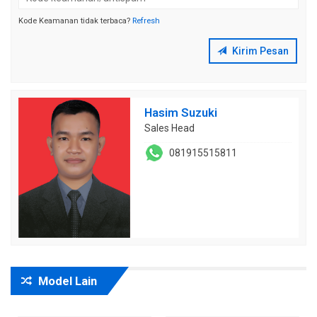
Kirim Pesan
Hasim Suzuki
Sales Head
081915515811
Model Lain
6
8
BEST SELLER
BEST SELLER
type available
type available