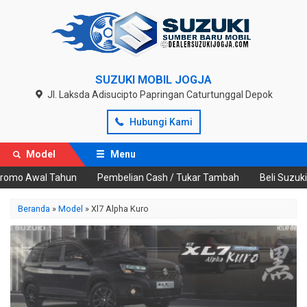
SUZUKI MOBIL JOGJA
Jl. Laksda Adisucipto Papringan Caturtunggal Depok
Hubungi Kami
Model
Menu
o Awal Tahun
Pembelian Cash / Tukar Tambah
Beli Suzuki Ne
Beranda
»
Model
» Xl7 Alpha Kuro