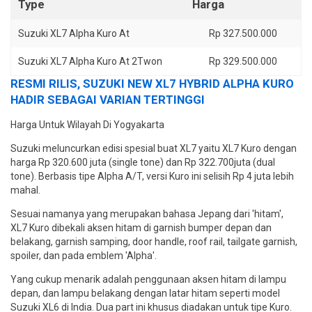
Suzuki XL7 Alpha Kuro At
Rp 327.500.000
Suzuki XL7 Alpha Kuro At 2Twon
Rp 329.500.000
RESMI RILIS, SUZUKI NEW XL7 HYBRID ALPHA KURO
HADIR SEBAGAI VARIAN TERTINGGI
Harga Untuk Wilayah Di Yogyakarta
Suzuki meluncurkan edisi spesial buat XL7 yaitu XL7 Kuro dengan
harga Rp 320.600 juta (single tone) dan Rp 322.700juta (dual
tone). Berbasis tipe Alpha A/T, versi Kuro ini selisih Rp 4 juta lebih
mahal.
Sesuai namanya yang merupakan bahasa Jepang dari 'hitam',
XL7 Kuro dibekali aksen hitam di garnish bumper depan dan
belakang, garnish samping, door handle, roof rail, tailgate garnish,
spoiler, dan pada emblem 'Alpha'.
Yang cukup menarik adalah penggunaan aksen hitam di lampu
depan, dan lampu belakang dengan latar hitam seperti model
Suzuki XL6 di India. Dua part ini khusus diadakan untuk tipe Kuro.
Interior XL7 Kuro masih sama denga XL7 Alpha, begitu juga fitur