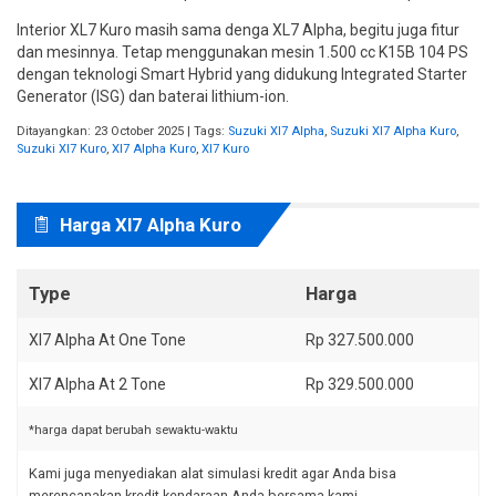
dan mesinnya. Tetap menggunakan mesin 1.500 cc K15B 104 PS
dengan teknologi Smart Hybrid yang didukung Integrated Starter
Generator (ISG) dan baterai lithium-ion.
Ditayangkan: 23 October 2025 | Tags:
Suzuki Xl7 Alpha
,
Suzuki Xl7 Alpha Kuro
,
Suzuki Xl7 Kuro
,
Xl7 Alpha Kuro
,
Xl7 Kuro
Harga Xl7 Alpha Kuro
Type
Harga
Xl7 Alpha At One Tone
Rp 327.500.000
Xl7 Alpha At 2 Tone
Rp 329.500.000
*harga dapat berubah sewaktu-waktu
Kami juga menyediakan alat simulasi kredit agar Anda bisa
merencanakan kredit kendaraan Anda bersama kami.
Simulasi Kredit