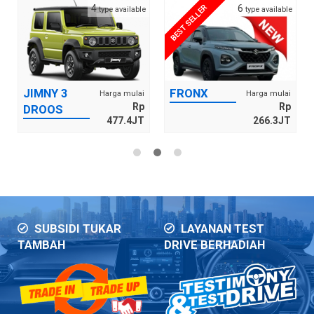
FRONX
SUZUKI XL7
Harga mulai
Harga mulai
Rp
Rp
266.3JT
272.4JT
SUBSIDI TUKAR
LAYANAN TEST
TAMBAH
DRIVE BERHADIAH