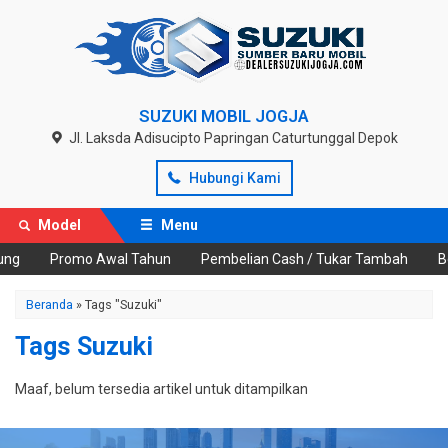
SUZUKI MOBIL JOGJA
Jl. Laksda Adisucipto Papringan Caturtunggal Depok
Hubungi Kami
Model
Menu
ung
Promo Awal Tahun
Pembelian Cash / Tukar Tambah
Be
Beranda
»
Tags "Suzuki"
Tags Suzuki
Maaf, belum tersedia artikel untuk ditampilkan